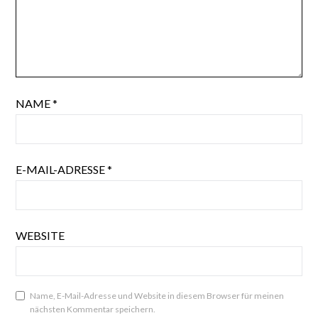
NAME
*
E-MAIL-ADRESSE
*
WEBSITE
Name, E-Mail-Adresse und Website in diesem Browser für meinen
nächsten Kommentar speichern.