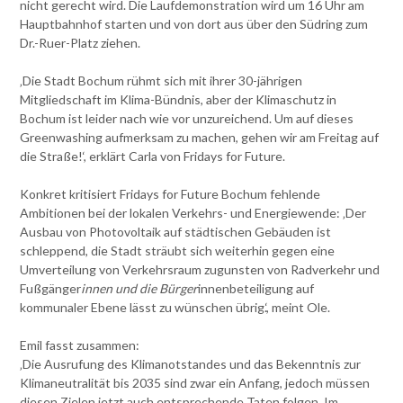
nicht gerecht wird. Die Laufdemonstration wird um 16 Uhr am
Hauptbahnhof starten und von dort aus über den Südring zum
Dr.-Ruer-Platz ziehen.
‚Die Stadt Bochum rühmt sich mit ihrer 30-jährigen
Mitgliedschaft im Klima-Bündnis, aber der Klimaschutz in
Bochum ist leider nach wie vor unzureichend. Um auf dieses
Greenwashing aufmerksam zu machen, gehen wir am Freitag auf
die Straße!‘, erklärt Carla von Fridays for Future.
Konkret kritisiert Fridays for Future Bochum fehlende
Ambitionen bei der lokalen Verkehrs- und Energiewende: ‚Der
Ausbau von Photovoltaik auf städtischen Gebäuden ist
schleppend, die Stadt sträubt sich weiterhin gegen eine
Umverteilung von Verkehrsraum zugunsten von Radverkehr und
Fußgänger
innen und die Bürger
innenbeteiligung auf
kommunaler Ebene lässt zu wünschen übrig.‘, meint Ole.
Emil fasst zusammen:
‚Die Ausrufung des Klimanotstandes und das Bekenntnis zur
Klimaneutralität bis 2035 sind zwar ein Anfang, jedoch müssen
diesen Zielen jetzt auch entsprechende Taten folgen. Im