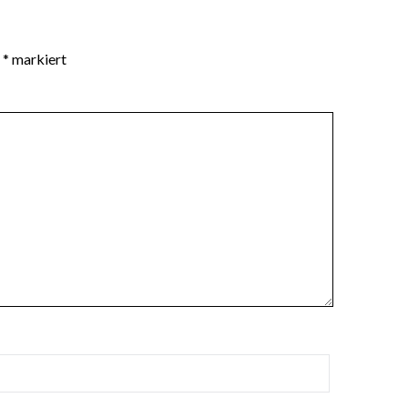
t
*
markiert