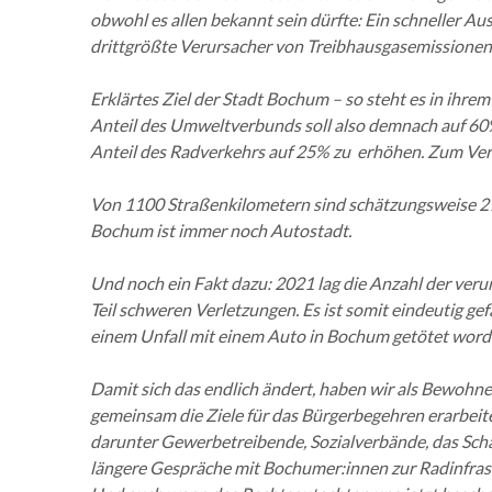
obwohl es allen bekannt sein dürfte: Ein schneller A
drittgrößte Verursacher von Treibhausgasemissionen
Erklärtes Ziel der Stadt Bochum – so steht es in ihrem
Anteil des Umweltverbunds soll also demnach auf 60% s
Anteil des Radverkehrs auf 25% zu erhöhen. Zum Verg
Von 1100 Straßenkilometern sind schätzungsweise 2
Bochum ist immer noch Autostadt.
Und noch ein Fakt dazu: 2021 lag die Anzahl der ver
Teil schweren Verletzungen. Es ist somit eindeutig g
einem Unfall mit einem Auto in Bochum getötet word
Damit sich das endlich ändert, haben wir als Bewohne
gemeinsam die Ziele für das Bürgerbegehren erarbeite
darunter Gewerbetreibende, Sozialverbände, das Scha
längere Gespräche mit Bochumer:innen zur Radinfrast