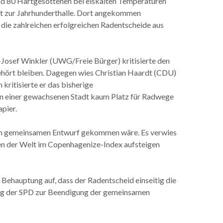
und 80 Hartgesottenen bei eiskalten Temperaturen
ekt zur Jahrhunderthalle. Dort angekommen
die zahlreichen erfolgreichen Radentscheide aus
Josef Winkler (UWG/Freie Bürger) kritisierte den
ehört bleiben. Dagegen wies Christian Haardt (CDU)
kritisierte er das bisherige
t in einer gewachsenen Stadt kaum Platz für Radwege
apier.
d dem gemeinsamen Entwurf gekommen wäre. Es verwies
ten der Welt im Copenhagenize-Index aufsteigen
e Behauptung auf, dass der Radentscheid einseitig die
ung der SPD zur Beendigung der gemeinsamen