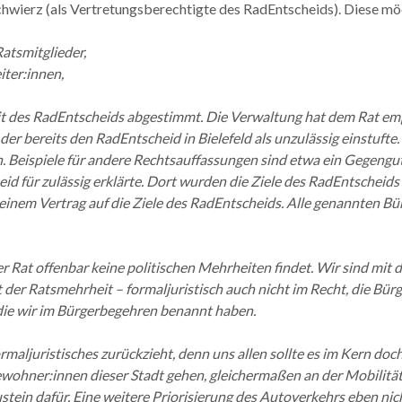
chwierz (als Vertretungsberechtigte des RadEntscheids). Diese möc
atsmitglieder,
iter:innen,
it des RadEntscheids abgestimmt. Die Verwaltung hat dem Rat empfo
r bereits den RadEntscheid in Bielefeld als unzulässig einstufte.
nn. Beispiele für andere Rechtsauffassungen sind etwa ein Gegengu
id für zulässig erklärte. Dort wurden die Ziele des RadEntscheid
in einem Vertrag auf die Ziele des RadEntscheids. Alle genannten
er Rat offenbar keine politischen Mehrheiten findet. Wir sind mi
 der Ratsmehrheit – formaljuristisch auch nicht im Recht, die Bür
 die wir im Bürgerbegehren benannt haben.
 Formaljuristisches zurückzieht, denn uns allen sollte es im Kern d
 Bewohner:innen dieser Stadt gehen, gleichermaßen an der Mobilität
ustein dafür. Eine weitere Priorisierung des Autoverkehrs eben ni