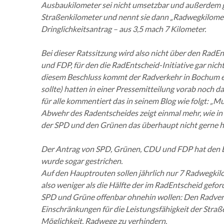
Ausbaukilometer sei nicht umsetzbar und außerdem g
Straßenkilometer und nennt sie dann „Radwegkilometer
Dringlichkeitsantrag – aus 3,5 mach 7 Kilometer.
Bei dieser Ratssitzung wird also nicht über den Rad
und FDP, für den die RadEntscheid-Initiative gar nich
diesem Beschluss kommt der Radverkehr in Bochum ein
sollte) hatten in einer Pressemitteilung vorab noch 
für alle kommentiert das in seinem Blog wie folgt: 
Abwehr des Radentscheides zeigt einmal mehr, wie in 
der SPD und den Grünen das überhaupt nicht gerne hö
Der Antrag von SPD, Grünen, CDU und FDP hat den Be
wurde sogar gestrichen.
Auf den Hauptrouten sollen jährlich nur 7 Radwegkil
also weniger als die Hälfte der im RadEntscheid gef
SPD und Grüne offenbar ohnehin wollen: Den Radverk
Einschränkungen für die Leistungsfähigkeit der Straße
Möglichkeit, Radwege zu verhindern.