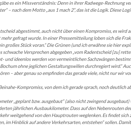
äbe es ein Missverständnis: Denn in ihrer Radwege-Rechnung verd
“ – nach dem Motto „aus 1 mach 2“, das ist die Logik. Diese Logik
Entscheid abgestimmt, auch nicht über einen Kompromiss, es wir
t mehr gefragt wurde. In einer Pressemitteilung loben sich die Fra
 großes Stück voran.“ Die Grünen (und ich erwähne sie hier expli
das schwache Versprechen abgegeben „vom Radentscheid [zu] retten
„Mut- und ideenlos werden von vermeintlichen Sachzwängen bestimm
Bochum ohne jeglichen Gestaltungswillen durchregiert wird.“ Auch
ren – aber genau so empfinden das gerade viele, nicht nur wir v
inahe-Kompromiss, von dem ich gerade sprach, noch deutlich abg
ometer „geplant bzw. ausgebaut“ (also nicht zwingend ausgebaut) 
orderten jährlichen Ausbaukilometer. Dass auf den Nebenrouten de
ehr weitgehend von den Hauptrouten weglenken. Es findet sich z
n, im Hinblick auf andere Verkehrsarten, entstehen“ sollen. Dami