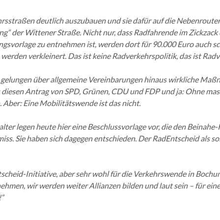
straßen deutlich auszubauen und sie dafür auf die Nebenrouten 
ng“ der Wittener Straße. Nicht nur, dass Radfahrende im Zickza
gsvorlage zu entnehmen ist, werden dort für 90.000 Euro auch sc
werden verkleinert. Das ist keine Radverkehrspolitik, das ist Ra
 gelungen über allgemeine Vereinbarungen hinaus wirkliche Maßna
es diesen Antrag von SPD, Grünen, CDU und FDP und ja: Ohne mas
Aber: Eine Mobilitätswende ist das nicht.
talter legen heute hier eine Beschlussvorlage vor, die den Beina
ss. Sie haben sich dagegen entschieden. Der RadEntscheid als so
scheid-Initiative, aber sehr wohl für die Verkehrswende in Bochum
hmen, wir werden weiter Allianzen bilden und laut sein – für ein
!“