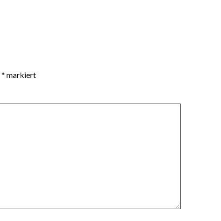
t
*
markiert