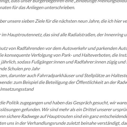
nigt, dass unser Bürgerbegehren eine „eindeutige Meinungsbildu
aten für das Anliegen unterschrieben.
ber unsere sieben Ziele für die nächsten neun Jahre, die ich hier
im Hauptroutennetz, das sind alle Radialstraßen, der Innenring
 Schutz von Radfahrenden vor dem Autoverkehr und parkenden Au
 die konsequente Verfolgung von Park- und Halteverboten, die I
 jährlich, sodass Fußgänger:innen und Radfahrer:innen zügig un
nde Schulen pro Jahr
en, darunter auch Fahrradparkhäuser und Stellplätze an Halteste
nde: zum Beispiel die Beteiligung der Öffentlichkeit an der Rad
n Umsetzungsstand
 die Politik zugegangen und haben das Gespräch gesucht, wir war
lösungen gefunden. Wir sind mehr als ein Drittel unserer urspr
 denn sichere Radwege auf Hauptrouten sind ein ganz entscheidend
ätten uns in der Verhandlungsrunde zuletzt beinahe verständigt, d