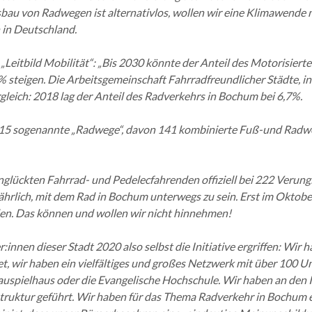
usbau von Radwegen ist alternativlos, wollen wir eine Klimawende
 in Deutschland.
 „Leitbild Mobilität“: „Bis 2030 könnte der Anteil des Motorisiert
teigen. Die Arbeitsgemeinschaft Fahrradfreundlicher Städte, in d
leich: 2018 lag der Anteil des Radverkehrs in Bochum bei 6,7%.
15 sogenannte „Radwege“, davon 141 kombinierte Fuß-und Radwege
unglückten Fahrrad- und Pedelecfahrenden offiziell bei 222 Verun
efährlich, mit dem Rad in Bochum unterwegs zu sein. Erst im Okto
en. Das können und wollen wir nicht hinnehmen!
r:innen dieser Stadt 2020 also selbst die Initiative ergriffen: W
t, wir haben ein vielfältiges und großes Netzwerk mit über 100 Un
uspielhaus oder die Evangelische Hochschule. Wir haben an den 
ruktur geführt. Wir haben für das Thema Radverkehr in Bochum ein