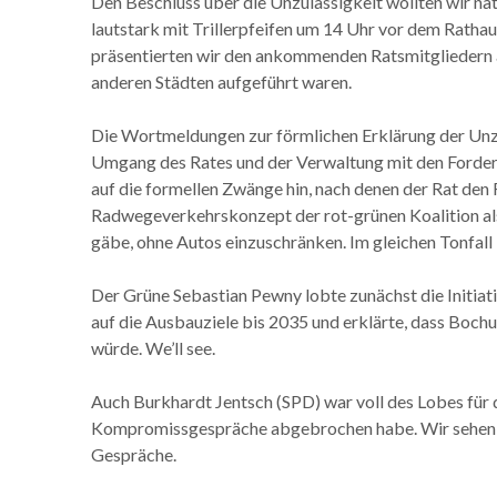
Den Beschluss über die Unzulässigkeit wollten wir na
lautstark mit Trillerpfeifen um 14 Uhr vor dem Ratha
präsentierten wir den ankommenden Ratsmitgliedern a
anderen Städten aufgeführt waren.
Die Wortmeldungen zur förmlichen Erklärung der Unzu
Umgang des Rates und der Verwaltung mit den Forderu
auf die formellen Zwänge hin, nach denen der Rat den 
Radwegeverkehrskonzept der rot-grünen Koalition als 
gäbe, ohne Autos einzuschränken. Im gleichen Tonfall
Der Grüne Sebastian Pewny lobte zunächst die Initia
auf die Ausbauziele bis 2035 und erklärte, dass Boc
würde. We’ll see.
Auch Burkhardt Jentsch (SPD) war voll des Lobes für di
Kompromissgespräche abgebrochen habe. Wir sehen d
Gespräche.