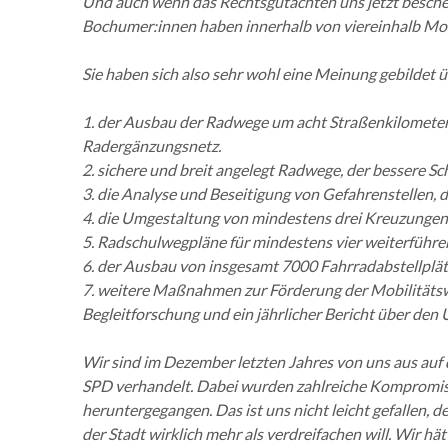
Und auch wenn das Rechtsgutachten uns jetzt beschei
Bochumer:innen haben innerhalb von viereinhalb Mon
Sie haben sich also sehr wohl eine Meinung gebildet ü
1. der Ausbau der Radwege um acht Straßenkilometer 
Radergänzungsnetz.
2. sichere und breit angelegt Radwege, der bessere
3. die Analyse und Beseitigung von Gefahrenstellen,
4. die Umgestaltung von mindestens drei Kreuzungen
5. Radschulwegpläne für mindestens vier weiterführe
6. der Ausbau von insgesamt 7000 Fahrradabstellplätz
7. weitere Maßnahmen zur Förderung der Mobilitätswe
Begleitforschung und ein jährlicher Bericht über de
Wir sind im Dezember letzten Jahres von uns aus auf
SPD verhandelt. Dabei wurden zahlreiche Kompromiss
heruntergegangen. Das ist uns nicht leicht gefallen,
der Stadt wirklich mehr als verdreifachen will. Wir h