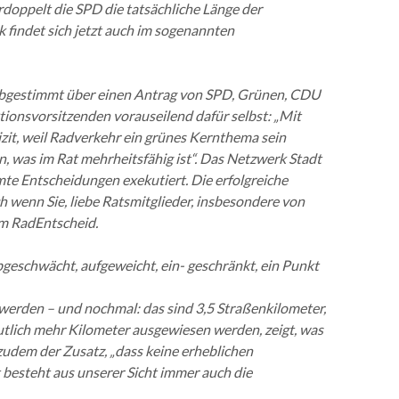
oppelt die SPD die tatsächliche Länge der
 findet sich jetzt auch im sogenannten
d abgestimmt über einen Antrag von SPD, Grünen, CDU
ktionsvorsitzenden vorauseilend dafür selbst: „Mit
zit, weil Radverkehr ein grünes Kernthema sein
, was im Rat mehrheitsfähig ist“. Das Netzwerk Stadt
te Entscheidungen exekutiert. Die erfolgreiche
 wenn Sie, liebe Ratsmitglieder, insbesondere von
om RadEntscheid.
eschwächt, aufgeweicht, ein- geschränkt, ein Punkt
werden – und nochmal: das sind 3,5 Straßenkilometer,
utlich mehr Kilometer ausgewiesen werden, zeigt, was
udem der Zusatz, „dass keine erheblichen
t besteht aus unserer Sicht immer auch die