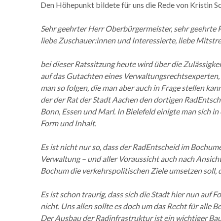
Den Höhepunkt bildete für uns die Rede von Kristin S
Sehr geehrter Herr Oberbürgermeister, sehr geehrte R
liebe Zuschauer:innen und Interessierte, liebe Mitstre
bei dieser Ratssitzung heute wird über die Zulässigke
auf das Gutachten eines Verwaltungsrechtsexperten, de
man so folgen, die man aber auch in Frage stellen ka
der der Rat der Stadt Aachen den dortigen RadEntsche
Bonn, Essen und Marl. In Bielefeld einigte man sich 
Form und Inhalt.
Es ist nicht nur so, dass der RadEntscheid im Bochum
Verwaltung – und aller Voraussicht auch nach Ansicht
Bochum die verkehrspolitischen Ziele umsetzen soll,
Es ist schon traurig, dass sich die Stadt hier nun auf
nicht. Uns allen sollte es doch um das Recht für alle
Der Ausbau der Radinfrastruktur ist ein wichtiger Ba