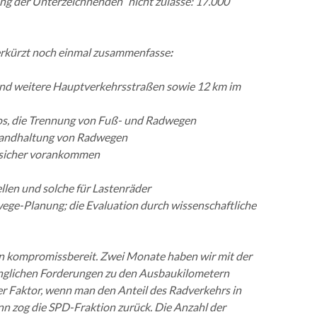
ng der Unterzeichnenden“ nicht zulasse: 17.000
 verkürzt noch einmal zusammenfasse
:
 und weitere Hauptverkehrsstraßen sowie 12 km im
tos, die Trennung von Fuß- und Radwegen
nstandhaltung von Radwegen
d sicher vorankommen
llen und solche für Lastenräder
wege-Planung; die Evaluation durch wissenschaftliche
en kompromissbereit. Zwei Monate haben wir mit der
ünglichen Forderungen zu den Ausbaukilometern
er Faktor, wenn man den Anteil des Radverkehrs in
ann zog die SPD-Fraktion zurück. Die Anzahl der