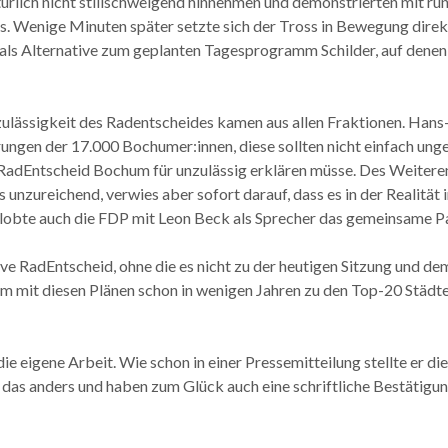
türlich nicht stillschweigend hinnehmen und demonstrierten mit r
us. Wenige Minuten später setzte sich der Tross in Bewegung dir
ls Alternative zum geplanten Tagesprogramm Schilder, auf denen 
lässigkeit des Radentscheides kamen aus allen Fraktionen. Hans-
ngen der 17.000 Bochumer:innen, diese sollten nicht einfach ung
RadEntscheid Bochum für unzulässig erklären müsse. Des Weiteren 
unzureichend, verwies aber sofort darauf, dass es in der Realitä
 lobte auch die FDP mit Leon Beck als Sprecher das gemeinsame P
tive RadEntscheid, ohne die es nicht zu der heutigen Sitzung un
hum mit diesen Plänen schon in wenigen Jahren zu den Top-20 Städ
e eigene Arbeit. Wie schon in einer Pressemitteilung stellte er di
as anders und haben zum Glück auch eine schriftliche Bestätig