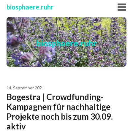
Skip
biosphaere.ruhr
to
content
biosphaere.ruhr
14. September 2021
Bogestra | Crowdfunding-
Kampagnen für nachhaltige
Projekte noch bis zum 30.09.
aktiv